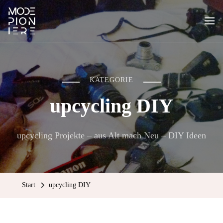
MODEPIONIERE
fashion behind the scenes
KATEGORIE
upcycling DIY
upcycling Projekte – aus Alt mach Neu – DIY Ideen
Start
upcycling DIY