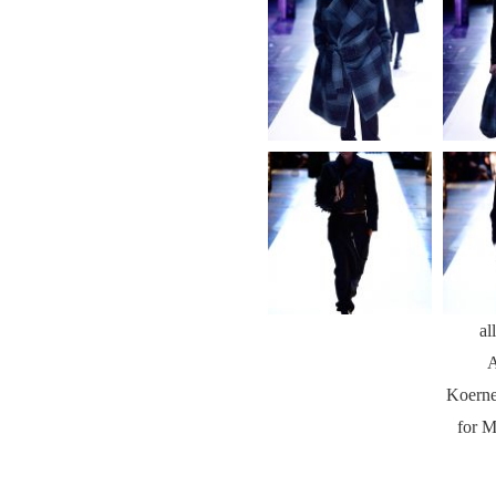
al
A
Koerne
for 