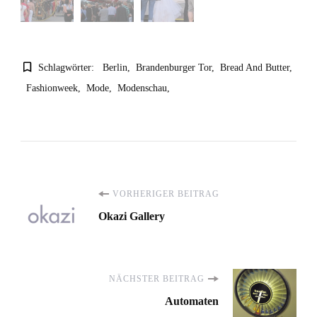
Schlagwörter:
Berlin
Brandenburger Tor
Bread And Butter
Fashionweek
Mode
Modenschau
Beitragsnavigation
VORHERIGER BEITRAG
Okazi Gallery
NÄCHSTER BEITRAG
Automaten