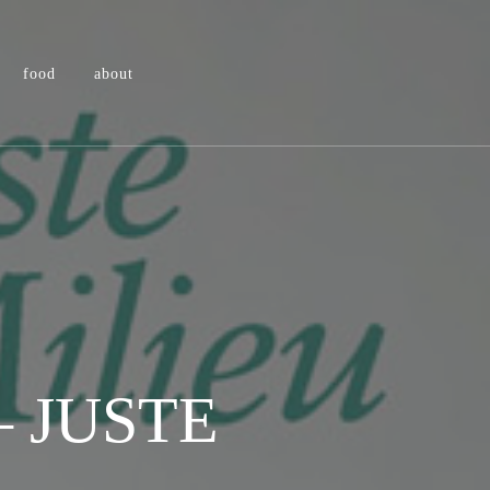
food
about
 JUSTE