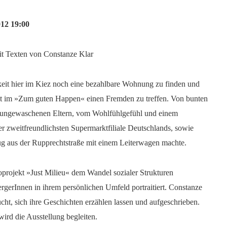
012 19:00
it Texten von Constanze Klar
keit hier im Kiez noch eine bezahlbare Wohnung zu finden und
t im »Zum guten Happen« einen Fremden zu treffen. Von bunten
ungewaschenen Eltern, vom Wohlfühlgefühl und einem
er zweitfreundlichsten Supermarktfiliale Deutschlands, sowie
ug aus der Rupprechtstraße mit einem Leiterwagen machte.
toprojekt »Just Milieu« dem Wandel sozialer Strukturen
gerInnen in ihrem persönlichen Umfeld portraitiert. Constanze
cht, sich ihre Geschichten erzählen lassen und aufgeschrieben.
ird die Ausstellung begleiten.